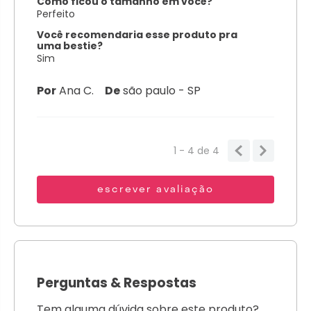
Como ficou o tamanho em você?
Perfeito
Você recomendaria esse produto pra
uma bestie?
Sim
Por
Ana C.
De
são paulo - SP
1 - 4
de
4
escrever avaliação
Perguntas
&
Respostas
Tem alguma dúvida sobre este produto?