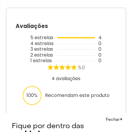
Avaliações
5
estrelas
4
4
estrelas
0
3
estrelas
0
2
estrelas
0
1
estrelas
0
5.0
4
avaliações
100%
Recomendam este produto
×
Fechar
Fique por dentro das