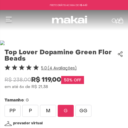
FRETE GRÁTIS ACIMA DE R$449
f
Top Lover Dopamine Green Flor
Beads
5.0
4
Avaliações
R$
119
,
00
50%
OFF
R$
238
,
00
em até
6
x de
R$
21
,
38
:
G
Tamanho
PP
P
M
G
GG
provador virtual