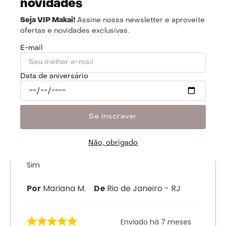
Enviado há
7 meses
novidades
Vestiu incrivelmente bem mas nao tive
Seja VIP Makai!
Assine nossa newsletter e aproveite
confiança em usar a florzinha pra ir na
ofertas e novidades exclusivas.
agua por exemplo, ela sai um pouco com
E-mail
facilidade…
Qual tamanho você comprou?
Data de aniversário
G
Qual tamanho você normalmente usa?
G
Se inscrever
Como ficou o tamanho em você?
Perfeito
Não, obrigado
Você recomendaria esse produto pra
uma bestie?
Sim
Por
Mariana M.
De
Rio de Janeiro - RJ
Enviado há
7 meses