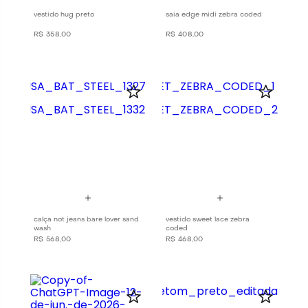
vestido hug preto
saia edge midi zebra coded
R$
358
,
00
R$
408
,
00
calça not jeans bare lover sand
vestido sweet lace zebra
wash
coded
R$
568
,
00
R$
468
,
00