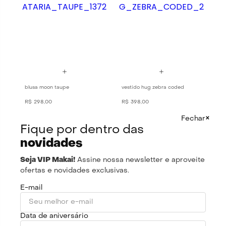
blusa moon taupe
vestido hug zebra coded
R$
298
,
00
R$
398
,
00
×
Fechar
Fique por dentro das
novidades
Seja VIP Makai!
Assine nossa newsletter e aproveite
ofertas e novidades exclusivas.
E-mail
Data de aniversário