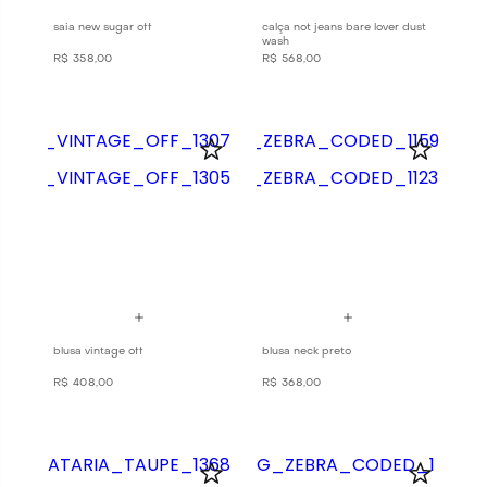
saia new sugar off
calça not jeans bare lover dust
wash
R$
358
,
00
R$
568
,
00
blusa vintage off
blusa neck preto
R$
408
,
00
R$
368
,
00