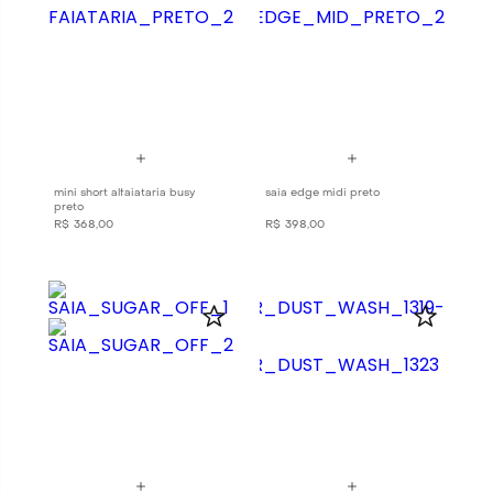
mini short alfaiataria busy
saia edge midi preto
preto
R$
368
,
00
R$
398
,
00