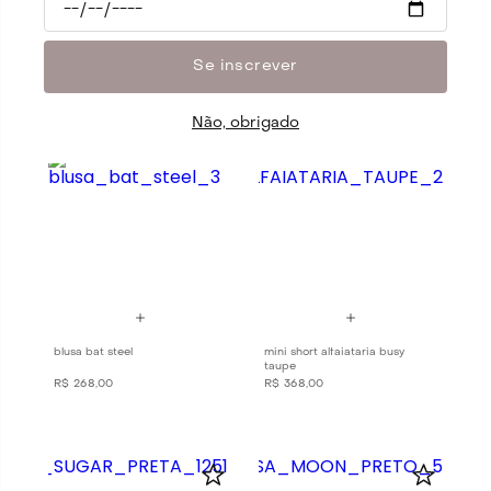
blusa bat preto
vestido sweet lace preto
R$
268
,
00
R$
438
,
00
Se inscrever
Não, obrigado
blusa bat steel
mini short alfaiataria busy
taupe
R$
268
,
00
R$
368
,
00