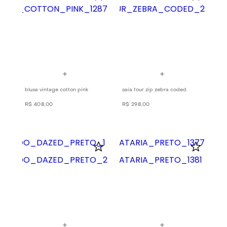
blusa vintage cotton pink
saia four zip zebra coded
R$
408
,
00
R$
298
,
00