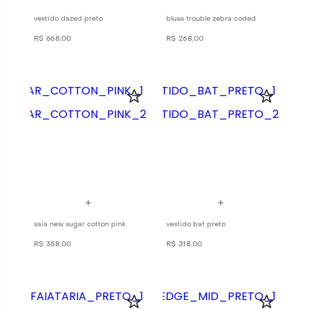
vestido dazed preto
blusa trouble zebra coded
R$
668
,
00
R$
268
,
00
saia new sugar cotton pink
vestido bat preto
R$
358
,
00
R$
318
,
00