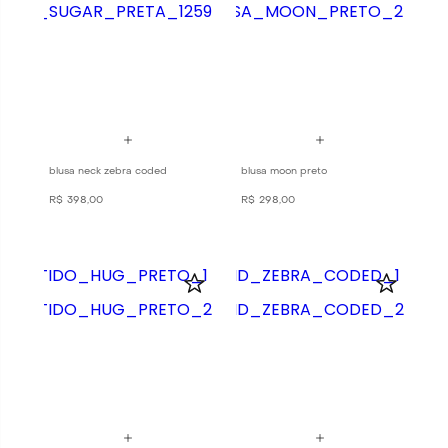
blusa neck zebra coded
blusa moon preto
R$
398
,
00
R$
298
,
00