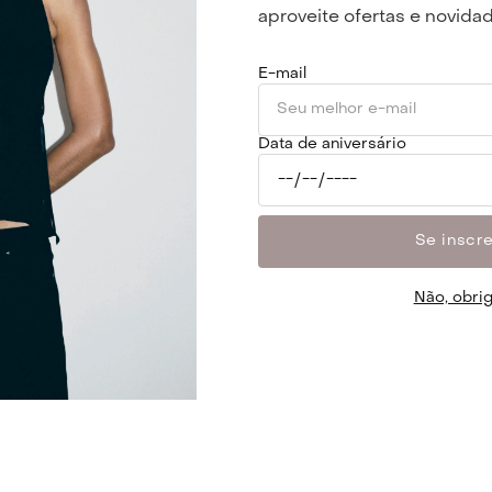
aproveite ofertas e novidad
E-mail
ONDE ENCONTRAR
REDES SOCIAIS
SHOPPING LEBLON
ito
Data de aniversário
Av. Afrânio de Melo
Franco, 290 - Leblon
o
Loja 106F - 1° piso
as
BARRA SHOPPING
Se inscr
:)
Av. das Américas, 4.666 -
Barra da Tijuca
ua peça
Loja 239A - 2º piso
Não, obri
e presentes