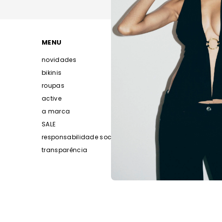
MENU
AJUDA
novidades
produto com defe
bikinis
entrega
roupas
troca e devoluçã
active
tabela de medid
a marca
fala com a gente 
SALE
cuidados com s
responsabilidade socioambiental
vale trocas e val
transparência