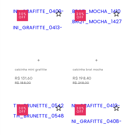
30%
20%
OFF
OFF
calcinha mini grafitte
calcinha brat mocha
R$
131
,
60
R$
198
,
40
R$
188
,
00
R$
248
,
00
30%
30%
OFF
OFF