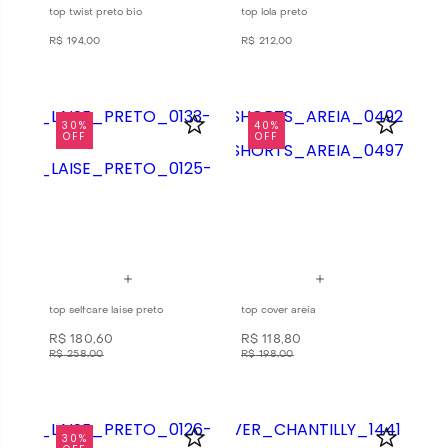
top twist preto bio
top lola preto
R$
194
,
00
R$
212
,
00
30%
40%
OFF
OFF
top selfcare laise preto
top cover areia
R$
180
,
60
R$
118
,
80
R$
258
,
00
R$
198
,
00
30%