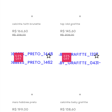
calcinha faith brunette
top idol grafitte
R$
166
,
60
R$
145
,
60
R$
238
,
00
R$
208
,
00
50%
30%
OFF
OFF
maio hobbies preto
calcinha baby grafitte
R$
199
,
00
R$
138
,
60