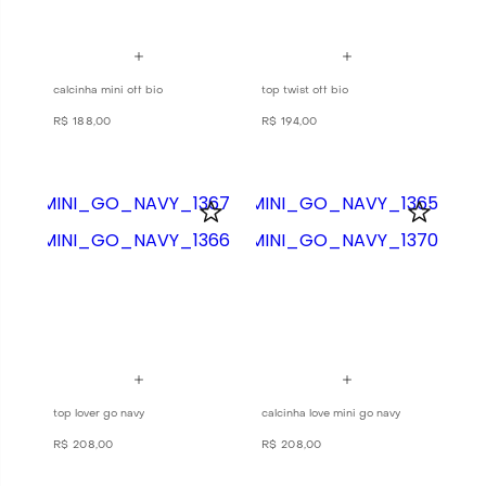
calcinha mini off bio
top twist off bio
R$
188
,
00
R$
194
,
00
top lover go navy
calcinha love mini go navy
R$
208
,
00
R$
208
,
00