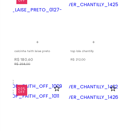
OFF
calcinha faith laise preto
top lola chantilly
R$
180
,
60
R$
212
,
00
R$
258
,
00
20%
OFF