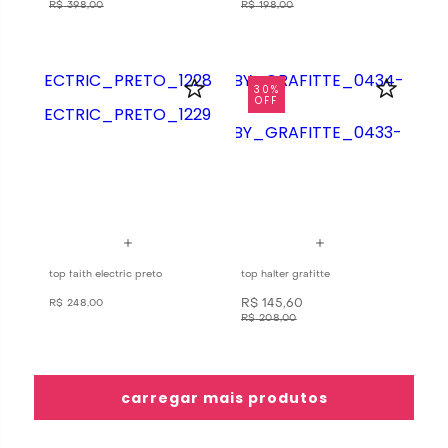
R$
398
,
00
R$
198
,
00
30%
OFF
top faith electric preto
top halter grafitte
R$
145
,
60
R$
248
,
00
R$
208
,
00