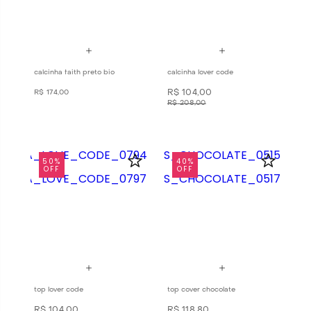
calcinha faith preto bio
calcinha lover code
R$
104
,
00
R$
174
,
00
R$
208
,
00
50%
40%
OFF
OFF
top lover code
top cover chocolate
R$
104
,
00
R$
118
,
80