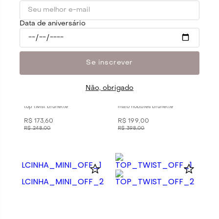
30%
50%
OFF
OFF
Data de aniversário
Se inscrever
Não, obrigado
top twist brunette
maio hobbies brunette
R$
173
,
60
R$
199
,
00
R$
248
,
00
R$
398
,
00