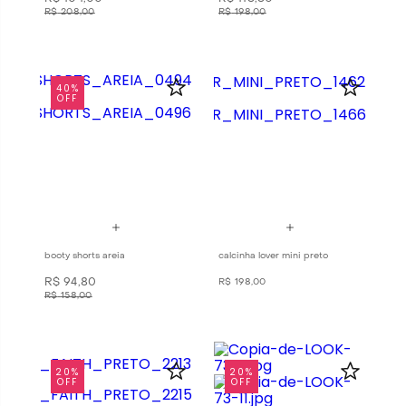
R$
208
,
00
R$
198
,
00
40%
OFF
booty shorts areia
calcinha lover mini preto
R$
94
,
80
R$
198
,
00
R$
158
,
00
20%
20%
OFF
OFF