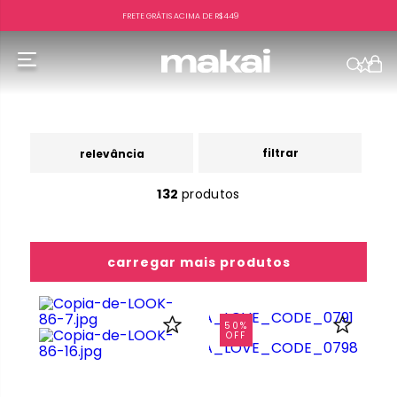
FRETE GRÁTIS ACIMA DE R$449
f
filtrar
relevância
132
produtos
50%
OFF