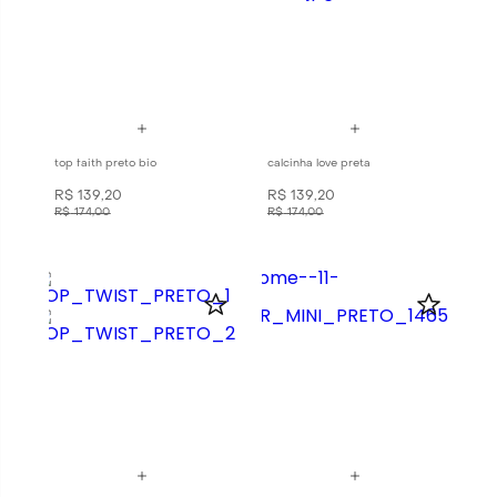
top faith preto bio
calcinha love preta
R$
139
,
20
R$
139
,
20
R$
174
,
00
R$
174
,
00