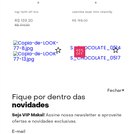
top faith off bio
calcinha lover mini chantilly
R$
139
,
20
R$
198
,
00
R$
174
,
00
40%
OFF
×
Fechar
Fique por dentro das
novidades
calcinha faith off bio
booty shorts chocolate
R$
94
,
80
R$
174
,
00
Seja VIP Makai!
Assine nossa newsletter e aproveite
R$
158
,
00
ofertas e novidades exclusivas.
E-mail