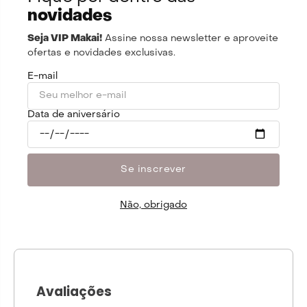
novidades
Seja VIP Makai!
Assine nossa newsletter e aproveite
50%
30%
OFF
OFF
ofertas e novidades exclusivas.
E-mail
Data de aniversário
Se inscrever
bio
calcinha guess zebra
calcinha lover code
calcinha m
R$
104
,
00
R$
131
,
6
Não, obrigado
R$
238
,
00
R$
208
,
00
R$
188
,
0
Avaliações