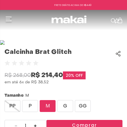
FRETE GRÁTIS ACIMA DE R$449
f
Calcinha Brat Glitch
R$
214
,
40
20%
OFF
R$
268
,
00
em até
6
x de
R$
38
,
52
:
M
Tamanho
PP
P
M
G
GG
Comprar
－
＋