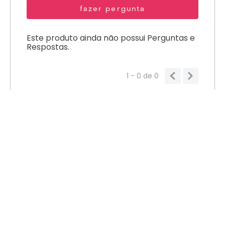
fazer pergunta
Este produto ainda não possui Perguntas e
Respostas.
1 - 0
de
0
MENU PRINCIPAL
AJUDA