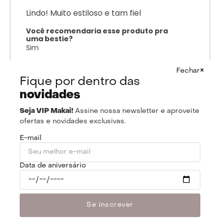
Lindo! Muito estiloso e tam fiel
Você recomendaria esse produto pra
uma bestie?
Sim
Por
Ana M.
De
Rio de Janeiro - RJ
×
Fechar
Fique por dentro das
novidades
Enviado há
4 meses
Seja VIP Makai!
Assine nossa newsletter e aproveite
Ficou lindo demais! Peça super única!
ofertas e novidades exclusivas.
E-mail
Qual tamanho você comprou?
P
Qual tamanho você normalmente usa?
Data de aniversário
P
Como ficou o tamanho em você?
Perfeito
Se inscrever
Você recomendaria esse produto pra
uma bestie?