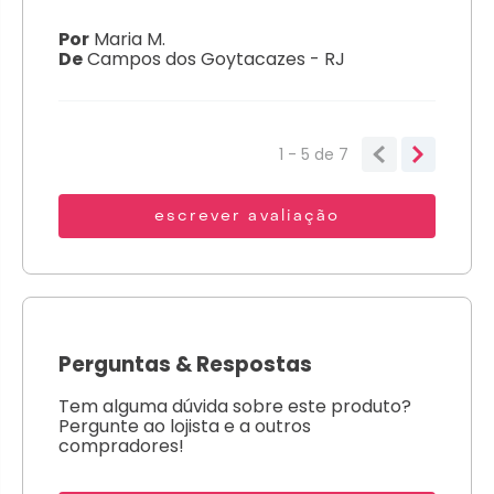
Por
Maria M.
De
Campos dos Goytacazes - RJ
1 - 5
de
7
escrever avaliação
Perguntas
&
Respostas
Tem alguma dúvida sobre este produto?
Pergunte ao lojista e a outros
compradores!