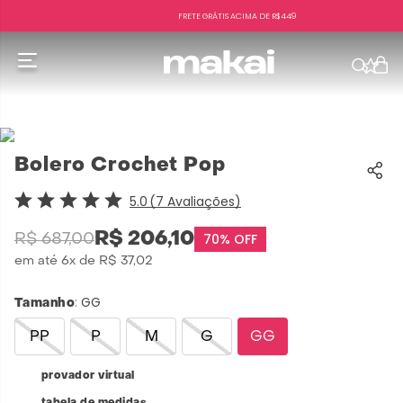
FRETE GRÁTIS ACIMA DE R$449
f
Bolero Crochet Pop
5.0
7
Avaliações
R$
206
,
10
70%
OFF
R$
687
,
00
em até
6
x de
R$
37
,
02
:
GG
Tamanho
PP
P
M
G
GG
provador virtual
tabela de medidas