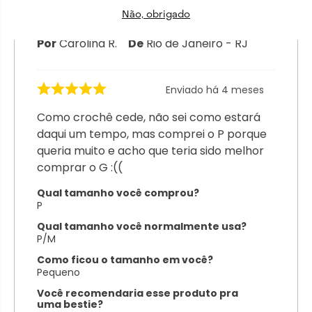
Sim
Não, obrigado
Por
Carolina R.
De
Rio de Janeiro - RJ
Enviado há
4 meses
Como crochê cede, não sei como estará
daqui um tempo, mas comprei o P porque
queria muito e acho que teria sido melhor
comprar o G :((
Qual tamanho você comprou?
P
Qual tamanho você normalmente usa?
P/M
Como ficou o tamanho em você?
Pequeno
Você recomendaria esse produto pra
uma bestie?