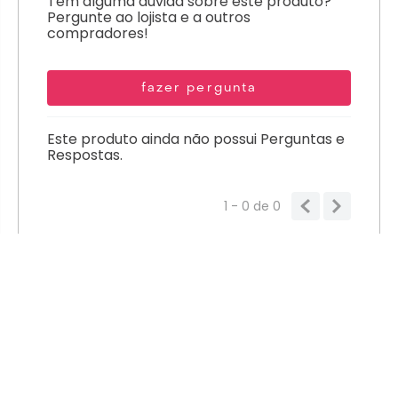
Tem alguma dúvida sobre este produto?
Pergunte ao lojista e a outros
compradores!
fazer pergunta
Este produto ainda não possui Perguntas e
Respostas.
1 - 0
de
0
MENU PRINCIPAL