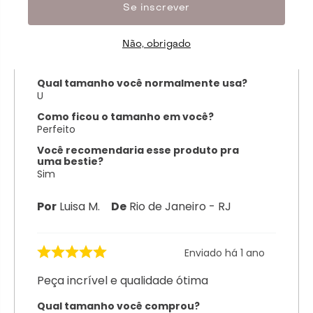
super versátil e você consegue compor
Se inscrever
com várias outras peças.
Não, obrigado
Qual tamanho você comprou?
U
Qual tamanho você normalmente usa?
U
Como ficou o tamanho em você?
Perfeito
Você recomendaria esse produto pra
uma bestie?
Sim
Por
Luisa M.
De
Rio de Janeiro - RJ
Enviado há
1 ano
Peça incrível e qualidade ótima
Qual tamanho você comprou?