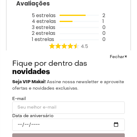
Avaliações
5
estrelas
2
4
estrelas
1
3
estrelas
0
2
estrelas
0
1
estrelas
0
4.5
×
3
avaliações
Fechar
Fique por dentro das
novidades
100%
Recomendam este produto
Seja VIP Makai!
Assine nossa newsletter e aproveite
ofertas e novidades exclusivas.
E-mail
Enviado há
9 meses
Data de aniversário
luuuv it! comprei para fazer o styling de
uma e ficou TUDO! além de lindo o lenço é