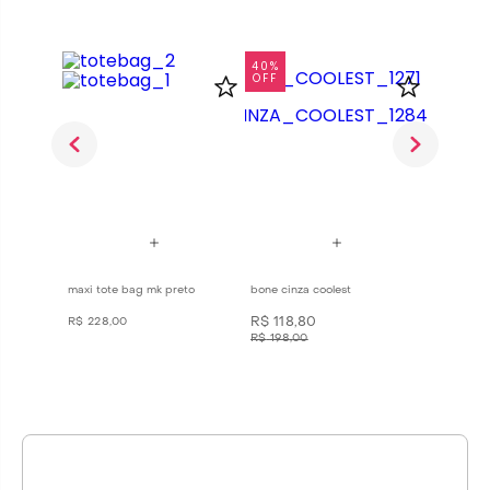
40%
50%
OFF
OFF
tras
maxi tote bag mk preto
bone cinza coolest
brinco bea
R$
118
,
80
R$
84
,
5
R$
228
,
00
R$
198
,
00
R$
169
,
00
me