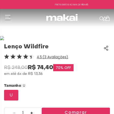
FRETE GRÁTIS ACIMA DE R$449
f
Lenço Wildfire
4.5
3
Avaliações
R$
74
,
40
70%
OFF
R$
248
,
00
em até
6
x de
R$
13
,
36
:
U
Tamanho
U
Comprar
－
＋