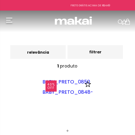
FRETE GRÁTIS ACIMA DE R$449
f
filtrar
relevância
1
produto
40%
OFF