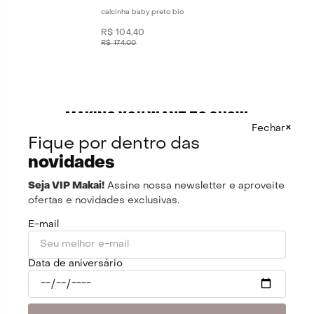
calcinha baby preto bio
R$
104
,
40
R$
174
,
00
MAKING YOU WANT TO SHOW
OFF SINCE 2015.
×
Fechar
Fique por dentro das
as últimas tendências da moda em tudo que você
novidades
precisa: biquínis, vestidos, calças, blusas, saias,
roupas fitness e mais.
Seja VIP Makai!
Assine nossa newsletter e aproveite
com modelagens e estampas exclusivas que você
ofertas e novidades exclusivas.
não vai encontrar em mais nenhum lugar (pode
E-mail
procurar, i'll wait). aqui você tem todos os looks
que estão trending mas com um
extra touch
of
Data de aniversário
Makai, duh.