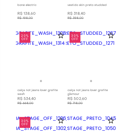
boné electric
vestido skin preto studded
R$
138
,
60
R$
318
,
40
R$
198
,
00
R$
398
,
00
20%
30%
OFF
OFF
calça not jeans lover grafite
calça not jeans lover grafite
wash
glamour
R$
534
,
40
R$
502
,
60
R$
668
,
00
R$
718
,
00
30%
OFF