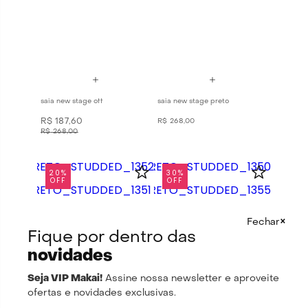
saia new stage off
saia new stage preto
R$
187
,
60
R$
268
,
00
R$
268
,
00
20%
30%
OFF
OFF
×
Fechar
Fique por dentro das
novidades
Seja VIP Makai!
Assine nossa newsletter e aproveite
ofertas e novidades exclusivas.
top dream preto studded
calcinha love preto studded