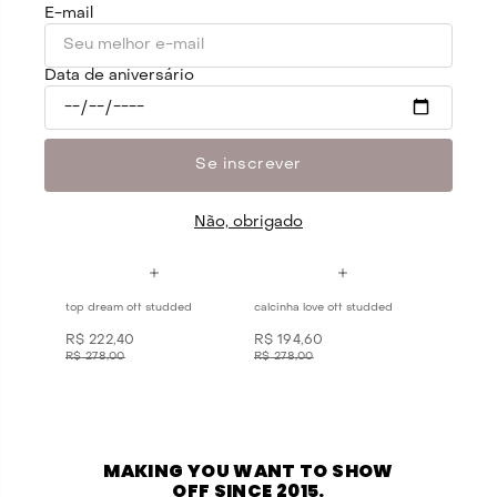
E-mail
R$
222
,
40
R$
194
,
60
R$
278
,
00
R$
278
,
00
Data de aniversário
20%
30%
OFF
OFF
Se inscrever
Não, obrigado
top dream off studded
calcinha love off studded
R$
222
,
40
R$
194
,
60
R$
278
,
00
R$
278
,
00
MAKING YOU WANT TO SHOW
OFF SINCE 2015.