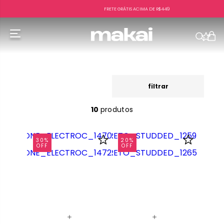
FRETE GRÁTIS ACIMA DE R$449
f
filtrar
10
produtos
30%
20%
OFF
OFF